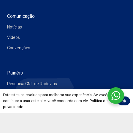
Comunicação
Notícias
Vídeos
Convenções
Painéis
Pesquisa CNT de Rodovias
Preço de Combustíveis e Derivados do Petróleo
Este site usa cookies para melhorar sua experiência. Se você
continuar a usar este site, você concorda com ele.
Política de
Ok
Evolução Mensal do Mercado de Trabalho
privacidade
RNTRC em Números