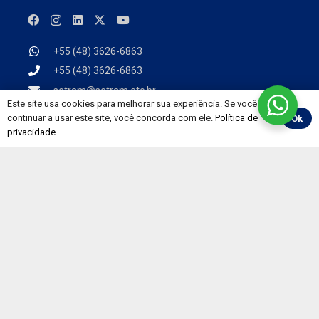
+55 (48) 3626-6863
+55 (48) 3626-6863
setram@setram.etc.br
Este site usa cookies para melhorar sua experiência. Se você
Atendimento das
08 às 12h e das 13:30 às 17:30, de
continuar a usar este site, você concorda com ele.
Política de
Ok
segunda a sexta-feira.
privacidade
Rua Arlete Teresinha Orlandi da Silva S/N° – São
João
Tubarão – SC | 88708-418
Institucional
Sobre o SETRAM
Diretoria