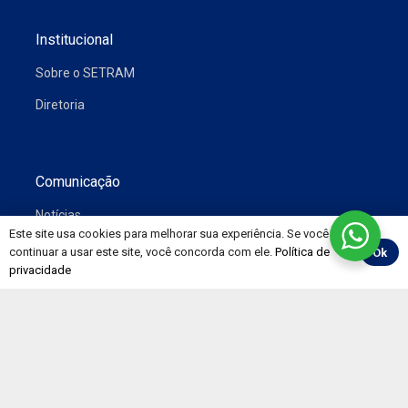
Institucional
Sobre o SETRAM
Diretoria
Comunicação
Notícias
Este site usa cookies para melhorar sua experiência. Se você
Vídeos
continuar a usar este site, você concorda com ele.
Política de
Ok
privacidade
Convenções
Painéis
Pesquisa CNT de Rodovias