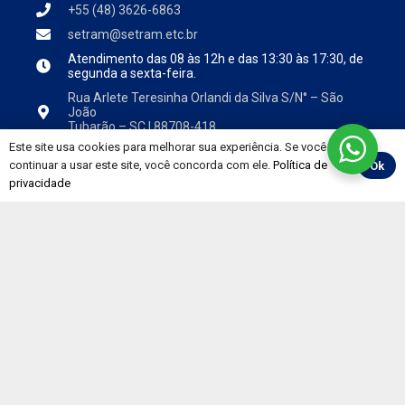
+55 (48) 3626-6863
setram@setram.etc.br
Atendimento das
08 às 12h e das 13:30 às 17:30, de
segunda a sexta-feira.
Rua Arlete Teresinha Orlandi da Silva S/N° – São
João
Tubarão – SC | 88708-418
Este site usa cookies para melhorar sua experiência. Se você
continuar a usar este site, você concorda com ele.
Política de
Ok
privacidade
Institucional
Sobre o SETRAM
Diretoria
Comunicação
Notícias
Vídeos