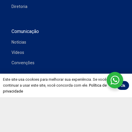
Diretoria
Comunicação
Notícias
Vídeos
Convenções
Este site usa cookies para melhorar sua experiência. Se você
continuar a usar este site, você concorda com ele.
Política de
Ok
Painéis
privacidade
Pesquisa CNT de Rodovias
Preço de Combustíveis e Derivados do Petróleo
Evolução Mensal do Mercado de Trabalho
RNTRC em Números