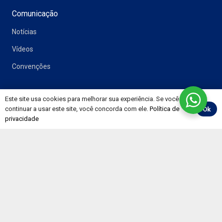
Comunicação
Notícias
Vídeos
Convenções
Este site usa cookies para melhorar sua experiência. Se você
Painéis
continuar a usar este site, você concorda com ele.
Política de
Ok
privacidade
Pesquisa CNT de Rodovias
Preço de Combustíveis e Derivados do Petróleo
Evolução Mensal do Mercado de Trabalho
RNTRC em Números